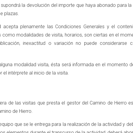
o supondrá la devolución del importe que haya abonado para la 
de plazas.
usted acepta plenamente las Condiciones Generales y el conten
 como modalidades de visita, horarios, son ciertas en el mome
blicación, inexactitud o variación no puede considerarse
lguna modalidad visita, ésta será informada en el momento de la
el intérprete al inicio de la visita.
era de las visitas que presta el gestor del Camino de Hierro e
mino de Hierro.
equipo que se le entrega para la realización de la actividad y d
os elementos durante el transcurso de la actividad, deberá abon