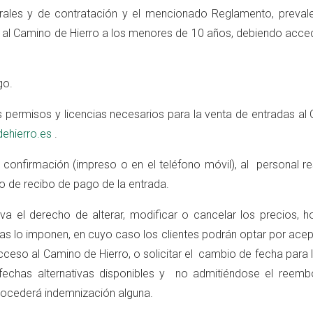
erales y de contratación y el mencionado Reglamento, preval
o al Camino de Hierro a los menores de 10 años, debiendo acce
go.
permisos y licencias necesarios para la venta de entradas al C
ehierro.es
.
confirmación (impreso o en el teléfono móvil), al personal re
o de recibo de pago de la entrada.
 el derecho de alterar, modificar o cancelar los precios, hor
ias lo imponen, en cuyo caso los clientes podrán optar por ace
acceso al Camino de Hierro, o solicitar el cambio de fecha para
s fechas alternativas disponibles y no admitiéndose el ree
rocederá indemnización alguna.